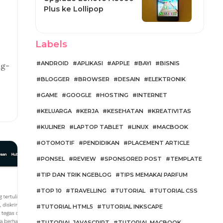
Plus ke Lollipop
Labels
ANDROID
APLIKASI
APPLE
BAYI
BISNIS
ng-
BLOGGER
BROWSER
DESAIN
ELEKTRONIK
GAME
GOOGLE
HOSTING
INTERNET
KELUARGA
KERJA
KESEHATAN
KREATIVITAS
KULINER
LAPTOP TABLET
LINUX
MACBOOK
OTOMOTIF
PENDIDIKAN
PLACEMENT ARTICLE
PONSEL
REVIEW
SPONSORED POST
TEMPLATE
TIP DAN TRIK NGEBLOG
TIPS MEMAKAI PARFUM
TOP 10
TRAVELLING
TUTORIAL
TUTORIAL CSS
TUTORIAL HTML5
TUTORIAL INKSCAPE
TUTORIAL JAVASCRIPT
TUTORIAL MACBOOK