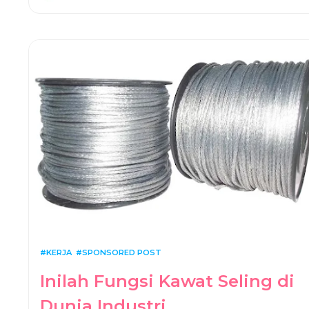
KERJA
SPONSORED POST
Inilah Fungsi Kawat Seling di
Dunia Industri