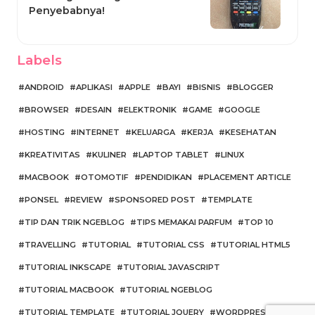
Penyebabnya!
Labels
ANDROID
APLIKASI
APPLE
BAYI
BISNIS
BLOGGER
BROWSER
DESAIN
ELEKTRONIK
GAME
GOOGLE
HOSTING
INTERNET
KELUARGA
KERJA
KESEHATAN
KREATIVITAS
KULINER
LAPTOP TABLET
LINUX
MACBOOK
OTOMOTIF
PENDIDIKAN
PLACEMENT ARTICLE
PONSEL
REVIEW
SPONSORED POST
TEMPLATE
TIP DAN TRIK NGEBLOG
TIPS MEMAKAI PARFUM
TOP 10
TRAVELLING
TUTORIAL
TUTORIAL CSS
TUTORIAL HTML5
TUTORIAL INKSCAPE
TUTORIAL JAVASCRIPT
TUTORIAL MACBOOK
TUTORIAL NGEBLOG
TUTORIAL TEMPLATE
TUTORIAL JQUERY
WORDPRESS