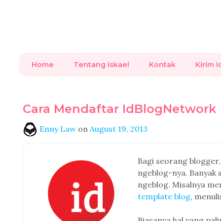
Home
Tentang Iskael
Kontak
Kirim I
Cara Mendaftar IdBlogNetwork
Enny Law
on
August 19, 2013
Bagi seorang blogger,
ngeblog-nya. Banyak s
ngeblog. Misalnya menj
template blog
, menuli
Biasanya hal yang pal