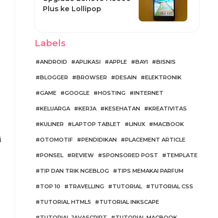
Plus ke Lollipop
Labels
ANDROID
APLIKASI
APPLE
BAYI
BISNIS
BLOGGER
BROWSER
DESAIN
ELEKTRONIK
GAME
GOOGLE
HOSTING
INTERNET
KELUARGA
KERJA
KESEHATAN
KREATIVITAS
KULINER
LAPTOP TABLET
LINUX
MACBOOK
i
OTOMOTIF
PENDIDIKAN
PLACEMENT ARTICLE
PONSEL
REVIEW
SPONSORED POST
TEMPLATE
TIP DAN TRIK NGEBLOG
TIPS MEMAKAI PARFUM
TOP 10
TRAVELLING
TUTORIAL
TUTORIAL CSS
TUTORIAL HTML5
TUTORIAL INKSCAPE
TUTORIAL JAVASCRIPT
TUTORIAL MACBOOK