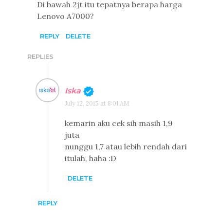
Di bawah 2jt itu tepatnya berapa harga
Lenovo A7000?
REPLY
DELETE
REPLIES
Iska
July 12, 2015 at 8:01 AM
kemarin aku cek sih masih 1,9
juta
nunggu 1,7 atau lebih rendah dari
itulah, haha :D
DELETE
REPLY