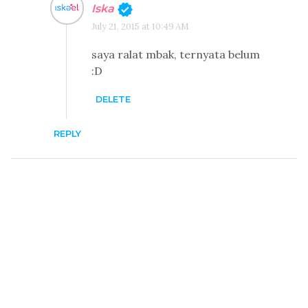
Iska
July 21, 2015 at 10:49 AM
saya ralat mbak, ternyata belum
:D
DELETE
REPLY