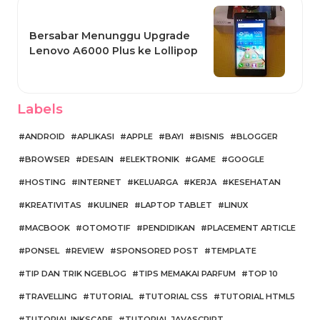
Bersabar Menunggu Upgrade
Lenovo A6000 Plus ke Lollipop
Labels
ANDROID
APLIKASI
APPLE
BAYI
BISNIS
BLOGGER
BROWSER
DESAIN
ELEKTRONIK
GAME
GOOGLE
HOSTING
INTERNET
KELUARGA
KERJA
KESEHATAN
KREATIVITAS
KULINER
LAPTOP TABLET
LINUX
MACBOOK
OTOMOTIF
PENDIDIKAN
PLACEMENT ARTICLE
PONSEL
REVIEW
SPONSORED POST
TEMPLATE
TIP DAN TRIK NGEBLOG
TIPS MEMAKAI PARFUM
TOP 10
TRAVELLING
TUTORIAL
TUTORIAL CSS
TUTORIAL HTML5
TUTORIAL INKSCAPE
TUTORIAL JAVASCRIPT