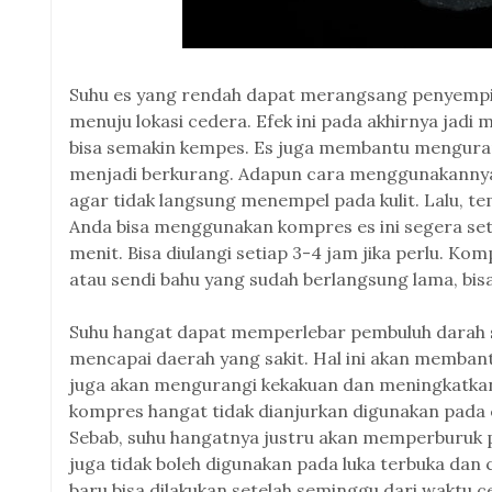
Suhu es yang rendah dapat merangsang penyempi
menuju lokasi cedera. Efek ini pada akhirnya ja
bisa semakin kempes. Es juga membantu mengurang
menjadi berkurang. Adapun cara menggunakannya 
agar tidak langsung menempel pada kulit. Lalu, t
Anda bisa menggunakan kompres es ini segera set
menit. Bisa diulangi setiap 3-4 jam jika perlu. K
atau sendi bahu yang sudah berlangsung lama, b
Suhu hangat dapat memperlebar pembuluh darah se
mencapai daerah yang sakit. Hal ini akan membant
juga akan mengurangi kekakuan dan meningkatkan 
kompres hangat tidak dianjurkan digunakan pada c
Sebab, suhu hangatnya justru akan memperburuk
juga tidak boleh digunakan pada luka terbuka dan
baru bisa dilakukan setelah seminggu dari waktu c