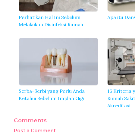
Perhatikan Hal Ini Sebelum
Apa itu Dan
Melakukan Disinfeksi Rumah
Serba-Serbi yang Perlu Anda
16 Kriteria
Ketahui Sebelum Implan Gigi
Rumah Saki
Akreditasi
Comments
Post a Comment