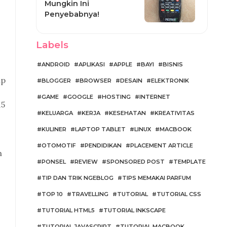
Mungkin Ini
Penyebabnya!
Labels
ANDROID
APLIKASI
APPLE
BAYI
BISNIS
ap
BLOGGER
BROWSER
DESAIN
ELEKTRONIK
GAME
GOOGLE
HOSTING
INTERNET
15
KELUARGA
KERJA
KESEHATAN
KREATIVITAS
KULINER
LAPTOP TABLET
LINUX
MACBOOK
OTOMOTIF
PENDIDIKAN
PLACEMENT ARTICLE
h
PONSEL
REVIEW
SPONSORED POST
TEMPLATE
TIP DAN TRIK NGEBLOG
TIPS MEMAKAI PARFUM
TOP 10
TRAVELLING
TUTORIAL
TUTORIAL CSS
TUTORIAL HTML5
TUTORIAL INKSCAPE
TUTORIAL JAVASCRIPT
TUTORIAL MACBOOK