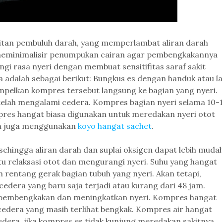
tan pembuluh darah, yang memperlambat aliran darah
di meminimalisir penumpukan cairan agar pembengkakannya
i rasa nyeri dengan membuat sensitifitas saraf sakit
adalah sebagai berikut: Bungkus es dengan handuk atau l
empelkan kompres tersebut langsung ke bagian yang nyeri.
elah mengalami cedera. Kompres bagian nyeri selama 10-
ompres hangat biasa digunakan untuk meredakan nyeri otot
isa juga menggunakan
koyo hangat sachet
.
hingga aliran darah dan suplai oksigen dapat lebih muda
u relaksasi otot dan mengurangi nyeri. Suhu yang hangat
rentang gerak bagian tubuh yang nyeri. Akan tetapi,
edera yang baru saja terjadi atau kurang dari 48 jam.
 pembengkakan dan meningkatkan nyeri. Kompres hangat
 cedera yang masih terlihat bengkak. Kompres air hangat
edera, jika kompres es tidak kunjung meredakan sakitnya.