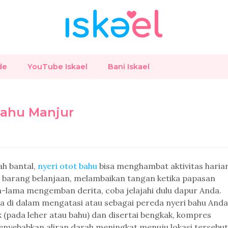
de
YouTube Iskael
Bani Iskael
Bahu Manjur
ah bantal,
nyeri otot bahu
bisa menghambat aktivitas haria
 barang belanjaan, melambaikan tangan ketika papasan
ma-lama mengemban derita, coba jelajahi dulu dapur Anda.
 di dalam mengatasi atau sebagai pereda nyeri bahu Anda
ik (pada leher atau bahu) dan disertai bengkak, kompres
enyebabkan aliran darah meningkat menuju lokasi tersebut