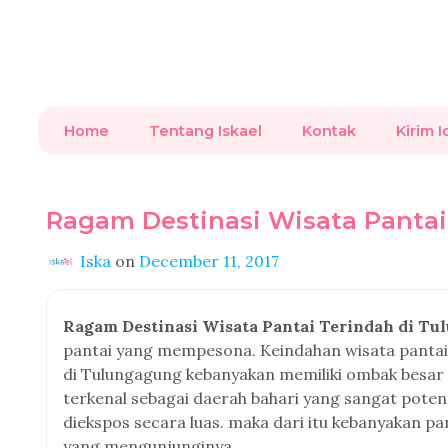
Home
Tentang Iskael
Kontak
Kirim I
Ragam Destinasi Wisata Panta
Iska
on
December 11, 2017
Ragam Destinasi Wisata Pantai Terindah di T
pantai yang mempesona. Keindahan wisata pantainy
di Tulungagung kebanyakan memiliki ombak besar
terkenal sebagai daerah bahari yang sangat poten
diekspos secara luas. maka dari itu kebanyakan p
yang mengunjunginya.