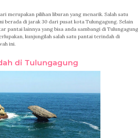
ri merupakan pilihan liburan yang menarik. Salah satu
ni berada di jarak 30 dari pusat kota Tulungagung. Selain
ar pantai lainnya yang bisa anda sambangi di Tulungagung
erlupakan, kunjungilah salah satu pantai terindah di
ah ini.
ndah di Tulungagung