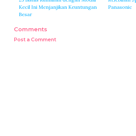
Kecil Ini Menjanjikan Keuntungan
Panasonic
Besar
Comments
Post a Comment