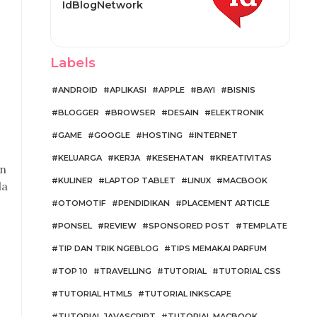
IdBlogNetwork
Labels
ANDROID
APLIKASI
APPLE
BAYI
BISNIS
BLOGGER
BROWSER
DESAIN
ELEKTRONIK
GAME
GOOGLE
HOSTING
INTERNET
KELUARGA
KERJA
KESEHATAN
KREATIVITAS
un
KULINER
LAPTOP TABLET
LINUX
MACBOOK
da
OTOMOTIF
PENDIDIKAN
PLACEMENT ARTICLE
PONSEL
REVIEW
SPONSORED POST
TEMPLATE
TIP DAN TRIK NGEBLOG
TIPS MEMAKAI PARFUM
TOP 10
TRAVELLING
TUTORIAL
TUTORIAL CSS
TUTORIAL HTML5
TUTORIAL INKSCAPE
TUTORIAL JAVASCRIPT
TUTORIAL MACBOOK