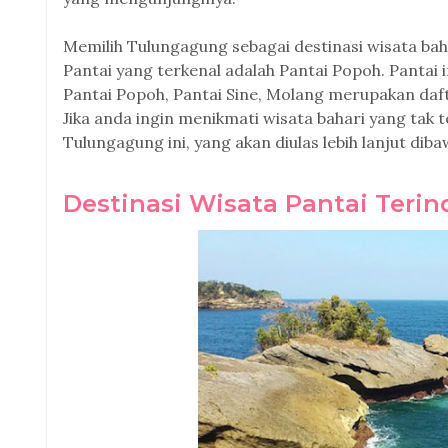
Memilih Tulungagung sebagai destinasi wisata baha
Pantai yang terkenal adalah Pantai Popoh. Pantai i
Pantai Popoh, Pantai Sine, Molang merupakan daft
Jika anda ingin menikmati wisata bahari yang tak t
Tulungagung ini, yang akan diulas lebih lanjut dibaw
Destinasi Wisata Pantai Teri