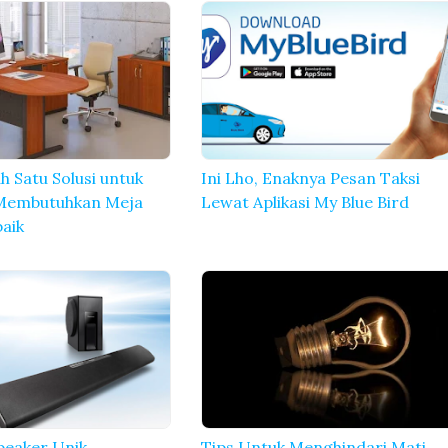
h Satu Solusi untuk
Ini Lho, Enaknya Pesan Taksi
Membutuhkan Meja
Lewat Aplikasi My Blue Bird
aik
peaker Unik
Tips Untuk Menghindari Mati