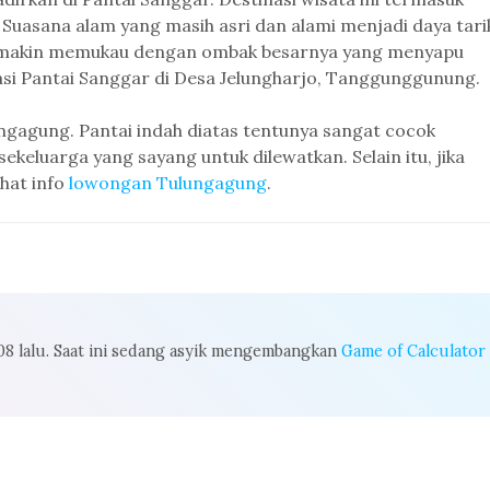
. Suasana alam yang masih asri dan alami menjadi daya tari
ya makin memukau dengan ombak besarnya yang menyapu
kasi Pantai Sanggar di Desa Jelungharjo, Tanggunggunung.
ungagung. Pantai indah diatas tentunya sangat cocok
ekeluarga yang sayang untuk dilewatkan. Selain itu, jika
hat info
lowongan Tulungagung
.
008 lalu. Saat ini sedang asyik mengembangkan
Game of Calculator