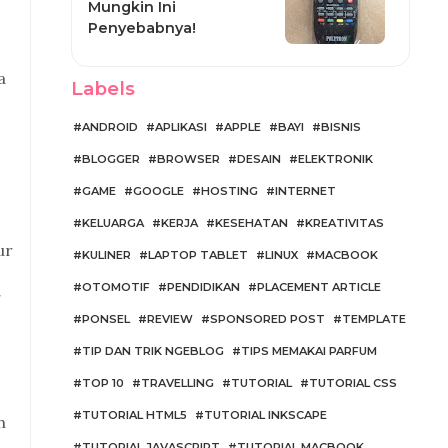
Mungkin Ini
Penyebabnya!
a
Labels
ANDROID
APLIKASI
APPLE
BAYI
BISNIS
BLOGGER
BROWSER
DESAIN
ELEKTRONIK
GAME
GOOGLE
HOSTING
INTERNET
KELUARGA
KERJA
KESEHATAN
KREATIVITAS
ur
KULINER
LAPTOP TABLET
LINUX
MACBOOK
OTOMOTIF
PENDIDIKAN
PLACEMENT ARTICLE
g
PONSEL
REVIEW
SPONSORED POST
TEMPLATE
TIP DAN TRIK NGEBLOG
TIPS MEMAKAI PARFUM
TOP 10
TRAVELLING
TUTORIAL
TUTORIAL CSS
TUTORIAL HTML5
TUTORIAL INKSCAPE
h
TUTORIAL JAVASCRIPT
TUTORIAL MACBOOK