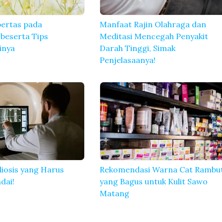
bertas pada
Manfaat Rajin Olahraga dan
beserta Tips
Meditasi Mencegah Penyakit
inya
Darah Tinggi, Simak
Penjelasaanya!
oliosis yang Harus
Rekomendasi Warna Cat Rambu
dai!
yang Bagus untuk Kulit Sawo
Matang