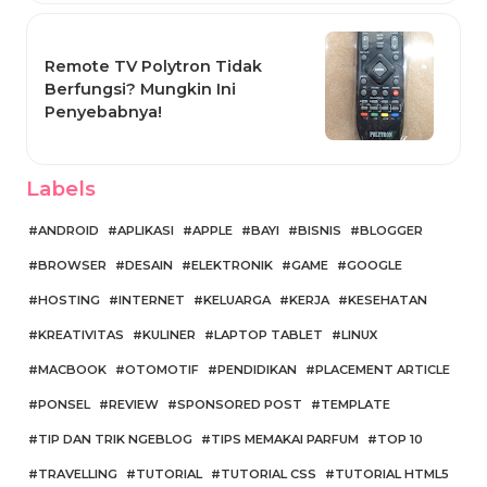
Remote TV Polytron Tidak
Berfungsi? Mungkin Ini
Penyebabnya!
Labels
ANDROID
APLIKASI
APPLE
BAYI
BISNIS
BLOGGER
BROWSER
DESAIN
ELEKTRONIK
GAME
GOOGLE
HOSTING
INTERNET
KELUARGA
KERJA
KESEHATAN
KREATIVITAS
KULINER
LAPTOP TABLET
LINUX
MACBOOK
OTOMOTIF
PENDIDIKAN
PLACEMENT ARTICLE
PONSEL
REVIEW
SPONSORED POST
TEMPLATE
TIP DAN TRIK NGEBLOG
TIPS MEMAKAI PARFUM
TOP 10
TRAVELLING
TUTORIAL
TUTORIAL CSS
TUTORIAL HTML5