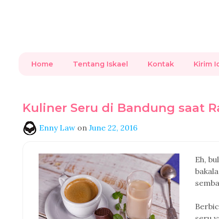
Home
Tentang Iskael
Kontak
Kirim I
Kuliner Seru di Bandung saat
Enny Law
on
June 22, 2016
Eh, bu
bakala
semba
Berbi
seru y