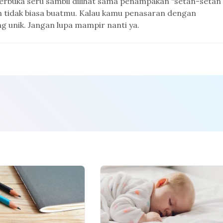
buka seru sambil dilihat sama penampakan “setan-setan
 tidak biasa buatmu. Kalau kamu penasaran dengan
g unik. Jangan lupa mampir nanti ya.