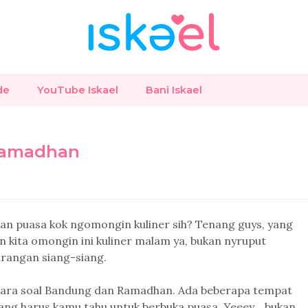
de
YouTube Iskael
Bani Iskael
 Ramadhan
lan puasa kok ngomongin kuliner sih? Tenang guys, yang
n kita omongin ini kuliner malam ya, bukan nyruput
rangan siang-siang.
cara soal Bandung dan Ramadhan. Ada beberapa tempat
ang harus kamu tahu untuk berbuka puasa. Yeeey... bukan