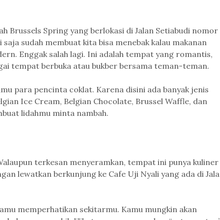
h Brussels Spring yang berlokasi di Jalan Setiabudi nomor
ni saja sudah membuat kita bisa menebak kalau makanan
dern. Enggak salah lagi. Ini adalah tempat yang romantis,
gai tempat berbuka atau bukber bersama teman-teman.
amu para pencinta coklat. Karena disini ada banyak jenis
lgian Ice Cream, Belgian Chocolate, Brussel Waffle, dan
mbuat lidahmu minta nambah.
 Walaupun terkesan menyeramkan, tempat ini punya kuliner
gan lewatkan berkunjung ke Cafe Uji Nyali yang ada di Jal
lau kamu memperhatikan sekitarmu. Kamu mungkin akan