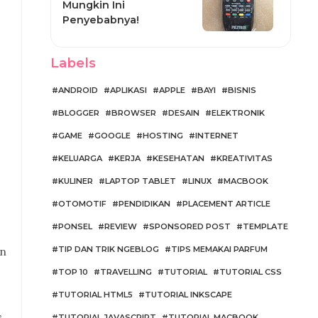
Mungkin Ini
Penyebabnya!
Labels
ANDROID
APLIKASI
APPLE
BAYI
BISNIS
BLOGGER
BROWSER
DESAIN
ELEKTRONIK
GAME
GOOGLE
HOSTING
INTERNET
KELUARGA
KERJA
KESEHATAN
KREATIVITAS
KULINER
LAPTOP TABLET
LINUX
MACBOOK
OTOMOTIF
PENDIDIKAN
PLACEMENT ARTICLE
PONSEL
REVIEW
SPONSORED POST
TEMPLATE
an
TIP DAN TRIK NGEBLOG
TIPS MEMAKAI PARFUM
TOP 10
TRAVELLING
TUTORIAL
TUTORIAL CSS
TUTORIAL HTML5
TUTORIAL INKSCAPE
TUTORIAL JAVASCRIPT
TUTORIAL MACBOOK