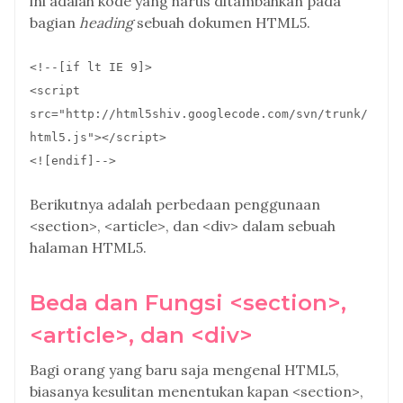
ini adalah kode yang harus ditambahkan pada
bagian
heading
sebuah dokumen HTML5.
<!--[if lt IE 9]>
<script
src="http://html5shiv.googlecode.com/svn/trunk/
html5.js"></script>
<![endif]-->
Berikutnya adalah perbedaan penggunaan
<section>, <article>, dan <div> dalam sebuah
halaman HTML5.
Beda dan Fungsi <section>,
<article>, dan <div>
Bagi orang yang baru saja mengenal HTML5,
biasanya kesulitan menentukan kapan <section>,