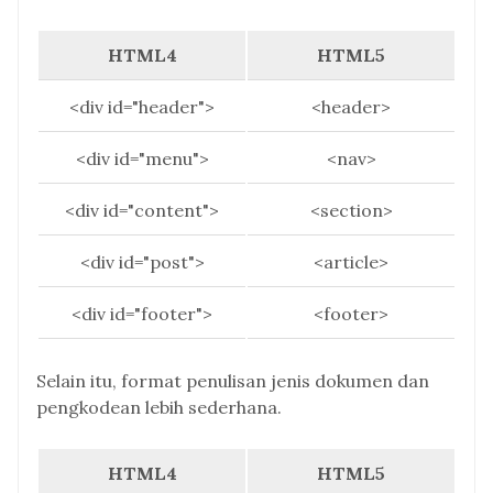
HTML4
HTML5
<div id="header">
<header>
<div id="menu">
<nav>
<div id="content">
<section>
<div id="post">
<article>
<div id="footer">
<footer>
Selain itu, format penulisan jenis dokumen dan
pengkodean lebih sederhana.
HTML4
HTML5