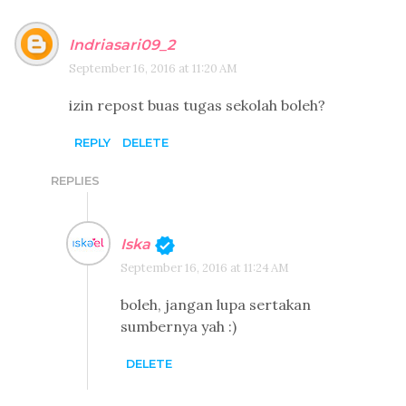
Indriasari09_2
September 16, 2016 at 11:20 AM
izin repost buas tugas sekolah boleh?
REPLY
DELETE
REPLIES
Iska
September 16, 2016 at 11:24 AM
boleh, jangan lupa sertakan
sumbernya yah :)
DELETE