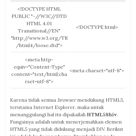
<!DOCTYPE HTML
PUBLIC "-//W3C//DTD
HTML 4.01
<!DOCTYPE html>
Transitional//EN"
"http://www.w3.org/TR
/html4/loose.dtd">
<meta http-
equiv="Content-Type"
<meta charset="utf-8">
content="text/html;cha
rset=utf-8">
Karena tidak semua
browser
mendukung HTML5,
terutama Internet Explorer, maka untuk
menanggulangi hal itu dipakailah
HTML5Shiv
.
Fungsinya adalah untuk menerjemahkan elemen
HTML5 yang tidak didukung menjadi DIV. Berikut