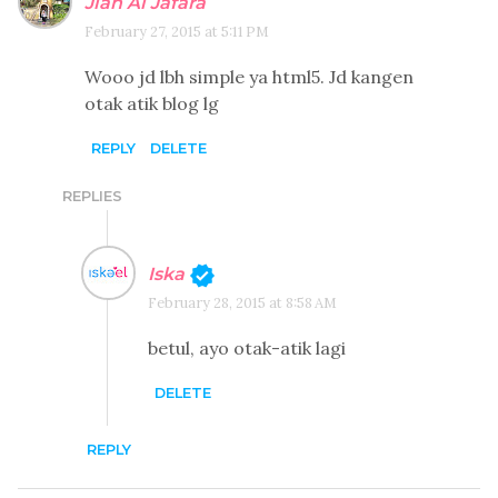
Jiah Al Jafara
February 27, 2015 at 5:11 PM
Wooo jd lbh simple ya html5. Jd kangen
otak atik blog lg
REPLY
DELETE
REPLIES
Iska
February 28, 2015 at 8:58 AM
betul, ayo otak-atik lagi
DELETE
REPLY