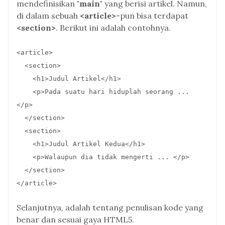
mendefinisikan
"main"
yang berisi artikel. Namun,
di dalam sebuah
<article>
-pun bisa terdapat
<section>
. Berikut ini adalah contohnya.
<article>
<section>
<h1>Judul Artikel</h1>
<p>Pada suatu hari hiduplah seorang ...
</p>
</section>
<section>
<h1>Judul Artikel Kedua</h1>
<p>Walaupun dia tidak mengerti ... </p>
</section>
</article>
Selanjutnya, adalah tentang penulisan kode yang
benar dan sesuai gaya HTML5.