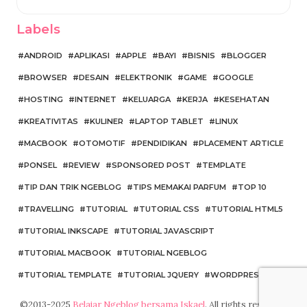
Labels
ANDROID
APLIKASI
APPLE
BAYI
BISNIS
BLOGGER
BROWSER
DESAIN
ELEKTRONIK
GAME
GOOGLE
HOSTING
INTERNET
KELUARGA
KERJA
KESEHATAN
KREATIVITAS
KULINER
LAPTOP TABLET
LINUX
MACBOOK
OTOMOTIF
PENDIDIKAN
PLACEMENT ARTICLE
PONSEL
REVIEW
SPONSORED POST
TEMPLATE
TIP DAN TRIK NGEBLOG
TIPS MEMAKAI PARFUM
TOP 10
TRAVELLING
TUTORIAL
TUTORIAL CSS
TUTORIAL HTML5
TUTORIAL INKSCAPE
TUTORIAL JAVASCRIPT
TUTORIAL MACBOOK
TUTORIAL NGEBLOG
TUTORIAL TEMPLATE
TUTORIAL JQUERY
WORDPRESS
©2013-2025
Belajar Ngeblog bersama Iskael
. All rights reserved.