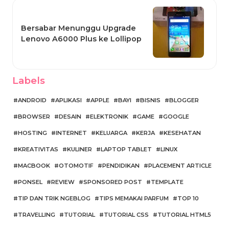
Bersabar Menunggu Upgrade
Lenovo A6000 Plus ke Lollipop
Labels
ANDROID
APLIKASI
APPLE
BAYI
BISNIS
BLOGGER
BROWSER
DESAIN
ELEKTRONIK
GAME
GOOGLE
HOSTING
INTERNET
KELUARGA
KERJA
KESEHATAN
KREATIVITAS
KULINER
LAPTOP TABLET
LINUX
MACBOOK
OTOMOTIF
PENDIDIKAN
PLACEMENT ARTICLE
PONSEL
REVIEW
SPONSORED POST
TEMPLATE
TIP DAN TRIK NGEBLOG
TIPS MEMAKAI PARFUM
TOP 10
TRAVELLING
TUTORIAL
TUTORIAL CSS
TUTORIAL HTML5