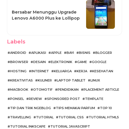
Bersabar Menunggu Upgrade
Lenovo A6000 Plus ke Lollipop
Labels
ANDROID
APLIKASI
APPLE
BAYI
BISNIS
BLOGGER
BROWSER
DESAIN
ELEKTRONIK
GAME
GOOGLE
HOSTING
INTERNET
KELUARGA
KERJA
KESEHATAN
KREATIVITAS
KULINER
LAPTOP TABLET
LINUX
MACBOOK
OTOMOTIF
PENDIDIKAN
PLACEMENT ARTICLE
PONSEL
REVIEW
SPONSORED POST
TEMPLATE
TIP DAN TRIK NGEBLOG
TIPS MEMAKAI PARFUM
TOP 10
TRAVELLING
TUTORIAL
TUTORIAL CSS
TUTORIAL HTML5
TUTORIAL INKSCAPE
TUTORIAL JAVASCRIPT