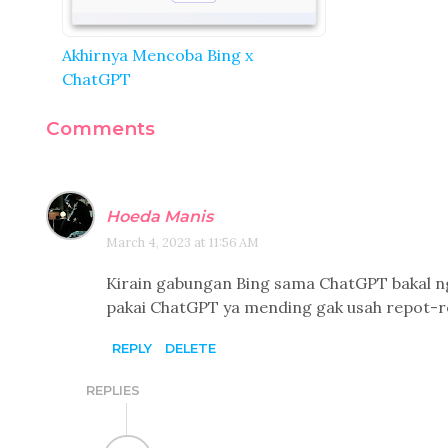
Akhirnya Mencoba Bing x
ChatGPT
Comments
Hoeda Manis
March 4, 2023 at 11:56 AM
Kirain gabungan Bing sama ChatGPT bakal ng
pakai ChatGPT ya mending gak usah repot-rep
REPLY
DELETE
REPLIES