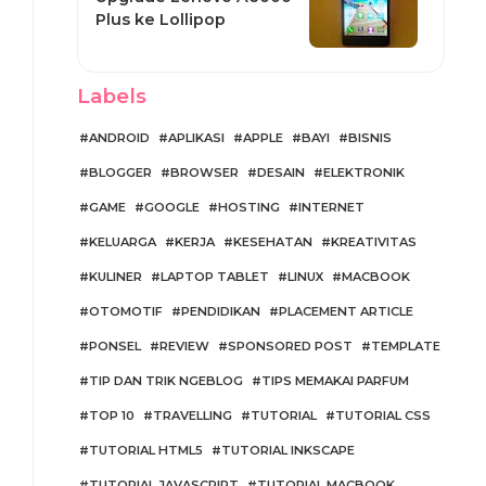
Plus ke Lollipop
Labels
ANDROID
APLIKASI
APPLE
BAYI
BISNIS
BLOGGER
BROWSER
DESAIN
ELEKTRONIK
GAME
GOOGLE
HOSTING
INTERNET
KELUARGA
KERJA
KESEHATAN
KREATIVITAS
KULINER
LAPTOP TABLET
LINUX
MACBOOK
OTOMOTIF
PENDIDIKAN
PLACEMENT ARTICLE
PONSEL
REVIEW
SPONSORED POST
TEMPLATE
TIP DAN TRIK NGEBLOG
TIPS MEMAKAI PARFUM
TOP 10
TRAVELLING
TUTORIAL
TUTORIAL CSS
TUTORIAL HTML5
TUTORIAL INKSCAPE
TUTORIAL JAVASCRIPT
TUTORIAL MACBOOK