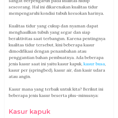
sangat berpengaruh pada kualitas hidup
seseorang. Hal ini dikarenakan kualitas tidur
mempengaruhi kondisi tubuh keesokan harinya.
Kualitas tidur yang cukup dan nyaman dapat
menghasilkan tubuh yang segar dan siap
beraktivitas saat terbangun. Karena pentingnya
kualitas tidur tersebut, kini beberapa kasur
dimodifikasi dengan penambahan atau
penggantian bahan pembuatnya. Ada beberapa
jenis kasur saat ini yaitu kasur kapuk,
kasur busa
,
kasur per (springbed), kasur air, dan kasir udara
atau angin.
Kasur mana yang terbaik untuk kita? Berikut ini
beberapa jenis kasur beserta plus-minusnya:
Kasur kapuk