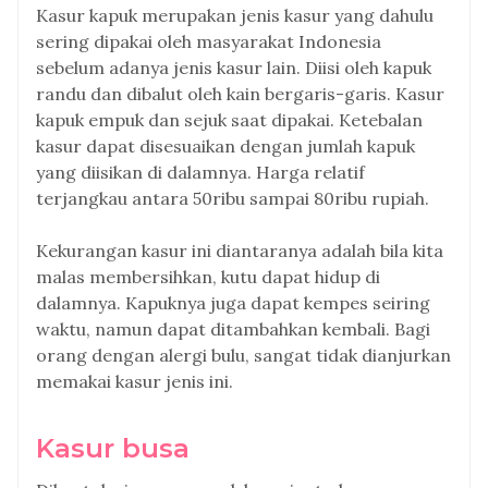
Kasur kapuk merupakan jenis kasur yang dahulu
sering dipakai oleh masyarakat Indonesia
sebelum adanya jenis kasur lain. Diisi oleh kapuk
randu dan dibalut oleh kain bergaris-garis. Kasur
kapuk empuk dan sejuk saat dipakai. Ketebalan
kasur dapat disesuaikan dengan jumlah kapuk
yang diisikan di dalamnya. Harga relatif
terjangkau antara 50ribu sampai 80ribu rupiah.
Kekurangan kasur ini diantaranya adalah bila kita
malas membersihkan, kutu dapat hidup di
dalamnya. Kapuknya juga dapat kempes seiring
waktu, namun dapat ditambahkan kembali. Bagi
orang dengan alergi bulu, sangat tidak dianjurkan
memakai kasur jenis ini.
Kasur busa