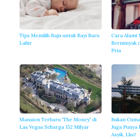
Tips Memilih Baju untuk Bayi Baru
Cara Alami
Lahir
Berminyak 
Pria
Mansion Terbaru 'The Money' di
Bukan Cuma
Las Vegas Seharga 152 Milyar
Juga Punya 
Asyik, Lho!