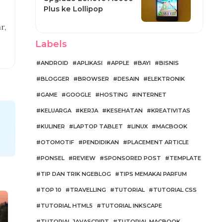
Plus ke Lollipop
r,
Labels
ANDROID
APLIKASI
APPLE
BAYI
BISNIS
BLOGGER
BROWSER
DESAIN
ELEKTRONIK
GAME
GOOGLE
HOSTING
INTERNET
KELUARGA
KERJA
KESEHATAN
KREATIVITAS
KULINER
LAPTOP TABLET
LINUX
MACBOOK
OTOMOTIF
PENDIDIKAN
PLACEMENT ARTICLE
PONSEL
REVIEW
SPONSORED POST
TEMPLATE
TIP DAN TRIK NGEBLOG
TIPS MEMAKAI PARFUM
TOP 10
TRAVELLING
TUTORIAL
TUTORIAL CSS
TUTORIAL HTML5
TUTORIAL INKSCAPE
TUTORIAL JAVASCRIPT
TUTORIAL MACBOOK