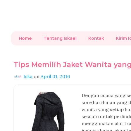
Home
Tentang Iskael
Kontak
Kirim I
Tips Memilih Jaket Wanita ya
Iska
on
April 01, 2016
Dengan cuaca yang sek
sore hari hujan yang 
wanita yang setiap ha
sesuatu untuk perlin
menggunakan alat tr
juga jas hujan, akan