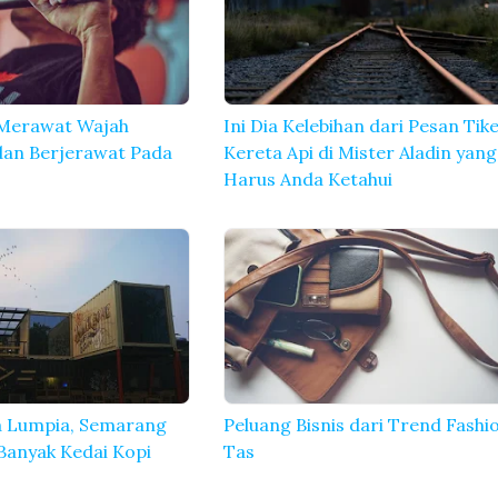
 Merawat Wajah
Ini Dia Kelebihan dari Pesan Tik
dan Berjerawat Pada
Kereta Api di Mister Aladin yang
Harus Anda Ketahui
 Lumpia, Semarang
Peluang Bisnis dari Trend Fashi
Banyak Kedai Kopi
Tas