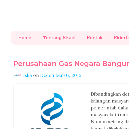
Home
Tentang Iskael
Kontak
Kirim I
Perusahaan Gas Negara Bangun
Iska
on
December 07, 2015
Dibandingkan den
kalangan masyara
pemerintah dalam
masyarakat tenta
Namun seiring d
banyak dikeluhka