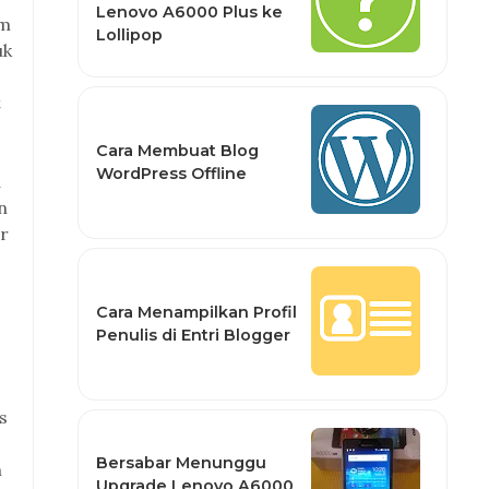
Lenovo A6000 Plus ke
am
Lollipop
uk
t
Cara Membuat Blog
WordPress Offline
a
n
ar
Cara Menampilkan Profil
Penulis di Entri Blogger
s
Bersabar Menunggu
n
Upgrade Lenovo A6000