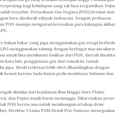
 terpenting bagi kehidupan yang tak bisa tergantikan. Dal
alah tersebut, Perusahaan Gas Negara (PGN) berniat unt
an baru diseluruh wilayah Indonesia. Dengan perluasan
pkan PGN mampu mengatasi keresahan para kalangan akiba
LPG.
 bahan bakar yang juga menggunakan gas tetapi berbed
ui, LPG menggunakan tabung dengan berbagai macam ukura
un untuk bisa menikmati fasilitas dari PGN, daerah disekit
an kata lain, penggunaan gas dari rumah ke rumah
i pipa. Meski terkesan lebih ribet dibandingkan dengan
ebih hemat karena Anda hanya perlu membayar bulanan dan
tengah dimulai dari kepulauan Riau hingga Jawa TImur.
wesi, dan Papua masih harus menunggu. Dikarenakan prose
ihak PGN berencana untuk membangun setahap demi
ebut, Direktur Utama PGM Hendi Prio Santoso menegaska