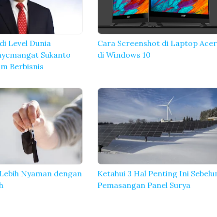
di Level Dunia
Cara Screenshot di Laptop Ace
nyemangat Sukanto
di Windows 10
m Berbisnis
 Lebih Nyaman dengan
Ketahui 3 Hal Penting Ini Sebel
h
Pemasangan Panel Surya