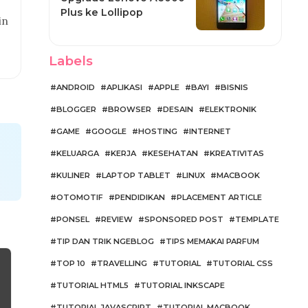
Plus ke Lollipop
in
Labels
ANDROID
APLIKASI
APPLE
BAYI
BISNIS
BLOGGER
BROWSER
DESAIN
ELEKTRONIK
GAME
GOOGLE
HOSTING
INTERNET
KELUARGA
KERJA
KESEHATAN
KREATIVITAS
KULINER
LAPTOP TABLET
LINUX
MACBOOK
OTOMOTIF
PENDIDIKAN
PLACEMENT ARTICLE
PONSEL
REVIEW
SPONSORED POST
TEMPLATE
TIP DAN TRIK NGEBLOG
TIPS MEMAKAI PARFUM
TOP 10
TRAVELLING
TUTORIAL
TUTORIAL CSS
TUTORIAL HTML5
TUTORIAL INKSCAPE
TUTORIAL JAVASCRIPT
TUTORIAL MACBOOK