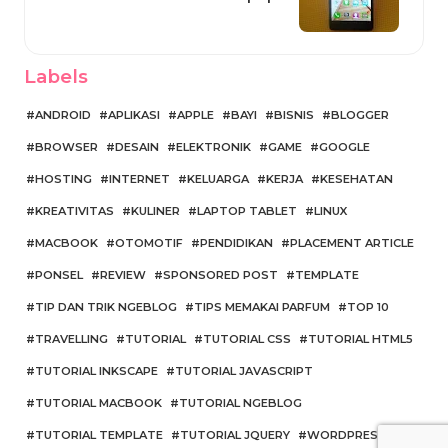
Labels
ANDROID
APLIKASI
APPLE
BAYI
BISNIS
BLOGGER
BROWSER
DESAIN
ELEKTRONIK
GAME
GOOGLE
HOSTING
INTERNET
KELUARGA
KERJA
KESEHATAN
KREATIVITAS
KULINER
LAPTOP TABLET
LINUX
MACBOOK
OTOMOTIF
PENDIDIKAN
PLACEMENT ARTICLE
PONSEL
REVIEW
SPONSORED POST
TEMPLATE
TIP DAN TRIK NGEBLOG
TIPS MEMAKAI PARFUM
TOP 10
TRAVELLING
TUTORIAL
TUTORIAL CSS
TUTORIAL HTML5
TUTORIAL INKSCAPE
TUTORIAL JAVASCRIPT
TUTORIAL MACBOOK
TUTORIAL NGEBLOG
TUTORIAL TEMPLATE
TUTORIAL JQUERY
WORDPRESS