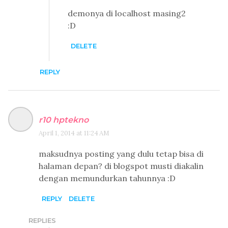
demonya di localhost masing2
:D
DELETE
REPLY
r10 hptekno
April 1, 2014 at 11:24 AM
maksudnya posting yang dulu tetap bisa di
halaman depan? di blogspot musti diakalin
dengan memundurkan tahunnya :D
REPLY
DELETE
REPLIES