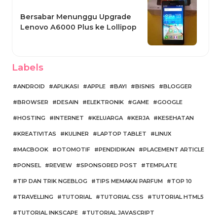
Bersabar Menunggu Upgrade
Lenovo A6000 Plus ke Lollipop
Labels
ANDROID
APLIKASI
APPLE
BAYI
BISNIS
BLOGGER
BROWSER
DESAIN
ELEKTRONIK
GAME
GOOGLE
HOSTING
INTERNET
KELUARGA
KERJA
KESEHATAN
KREATIVITAS
KULINER
LAPTOP TABLET
LINUX
MACBOOK
OTOMOTIF
PENDIDIKAN
PLACEMENT ARTICLE
PONSEL
REVIEW
SPONSORED POST
TEMPLATE
TIP DAN TRIK NGEBLOG
TIPS MEMAKAI PARFUM
TOP 10
TRAVELLING
TUTORIAL
TUTORIAL CSS
TUTORIAL HTML5
TUTORIAL INKSCAPE
TUTORIAL JAVASCRIPT