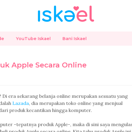
de
YouTube Iskael
Bani Iskael
uk Apple Secara Online
? Di era sekarang belanja online merupakan sesuatu yang
adalah
Lazada
, dia merupakan toko online yang menjual
dari produk kecantikan hingga komputer.
puter -tepatnya produk Apple-, maka di sini saya mengula
eli produk Apple secara online. Kita tahu produk Apple ini