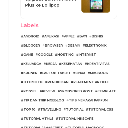
Plus ke Lollipop
Labels
ANDROID
APLIKASI
APPLE
BAYI
BISNIS
BLOGGER
BROWSER
DESAIN
ELEKTRONIK
GAME
GOOGLE
HOSTING
INTERNET
KELUARGA
KERJA
KESEHATAN
KREATIVITAS
KULINER
LAPTOP TABLET
LINUX
MACBOOK
OTOMOTIF
PENDIDIKAN
PLACEMENT ARTICLE
PONSEL
REVIEW
SPONSORED POST
TEMPLATE
TIP DAN TRIK NGEBLOG
TIPS MEMAKAI PARFUM
TOP 10
TRAVELLING
TUTORIAL
TUTORIAL CSS
TUTORIAL HTML5
TUTORIAL INKSCAPE
TUTORIAL JAVASCRIPT
TUTORIAL MACBOOK