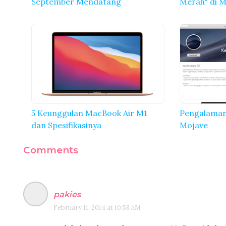
September Mendatang
Merah" di 
5 Keunggulan MacBook Air M1
Pengalama
dan Spesifikasinya
Mojave
Comments
pakies
February 11, 2014 at 10:58 AM