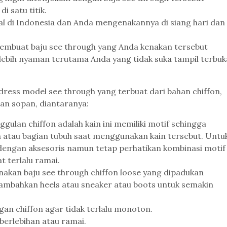
i satu titik.
gal di Indonesia dan Anda mengenakannya di siang hari dan
embuat baju see through yang Anda kenakan tersebut
 lebih nyaman terutama Anda yang tidak suka tampil terbuk
ress model see through yang terbuat dari bahan chiffon,
dan sopan, diantaranya:
nggulan chiffon adalah kain ini memiliki motif sehingga
tau bagian tubuh saat menggunakan kain tersebut. Untu
dengan aksesoris namun tetap perhatikan kombinasi motif
t terlalu ramai.
akan baju see through chiffon loose yang dipadukan
ambahkan heels atau sneaker atau boots untuk semakin
an chiffon agar tidak terlalu monoton.
berlebihan atau ramai.