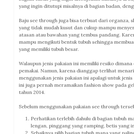
yang ingin ditutupi misalnya di bagian badan, deng
Baju see through juga bisa terbuat dari organza, s
yang tidak mudah kusut dan cukup mampu menyera
atasan atau bawahan yang tembus pandang. Karena
mampu mengikuti bentuk tubuh sehingga membuat 
yang memiliki tubuh besar.
Walaupun jenis pakaian ini memiliki resiko dimana
pemakai. Namun, karena dianggap terlihat menarik
menggunakan jenis pakaian ini apalagi untuk jenis
ini juga pernah meramaikan fashion show pada ge
tahun 2014.
Sebelum menggunakan pakaian see through tersebu
Perhatikan terlebih dahulu di bagian tubuh m
lengan, pinggang yang ramping, betis yang in
Sebaiknya pilih bagian tubuh mana yang palin