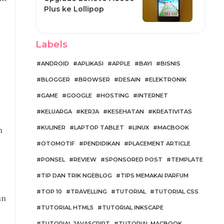
Plus ke Lollipop
Labels
ANDROID
APLIKASI
APPLE
BAYI
BISNIS
BLOGGER
BROWSER
DESAIN
ELEKTRONIK
GAME
GOOGLE
HOSTING
INTERNET
KELUARGA
KERJA
KESEHATAN
KREATIVITAS
KULINER
LAPTOP TABLET
LINUX
MACBOOK
h
OTOMOTIF
PENDIDIKAN
PLACEMENT ARTICLE
PONSEL
REVIEW
SPONSORED POST
TEMPLATE
TIP DAN TRIK NGEBLOG
TIPS MEMAKAI PARFUM
TOP 10
TRAVELLING
TUTORIAL
TUTORIAL CSS
an
TUTORIAL HTML5
TUTORIAL INKSCAPE
TUTORIAL JAVASCRIPT
TUTORIAL MACBOOK