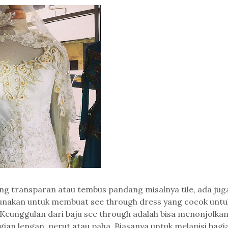
g transparan atau tembus pandang misalnya tile, ada jug
unakan untuk membuat see through dress yang cocok untu
 Keunggulan dari baju see through adalah bisa menonjolka
gian lengan, perut atau paha. Biasanya untuk melapisi bagi