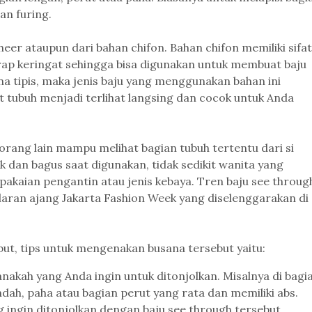
an furing.
heer ataupun dari bahan chifon. Bahan chifon memiliki sifat
p keringat sehingga bisa digunakan untuk membuat baju
 tipis, maka jenis baju yang menggunakan bahan ini
tubuh menjadi terlihat langsing dan cocok untuk Anda
 orang lain mampu melihat bagian tubuh tertentu dari si
 dan bagus saat digunakan, tidak sedikit wanita yang
 pakaian pengantin atau jenis kebaya. Tren baju see throug
laran ajang Jakarta Fashion Week yang diselenggarakan di
t, tips untuk mengenakan busana tersebut yaitu:
anakah yang Anda ingin untuk ditonjolkan. Misalnya di bagi
dah, paha atau bagian perut yang rata dan memiliki abs.
g ingin ditonjolkan dengan baju see through tersebut