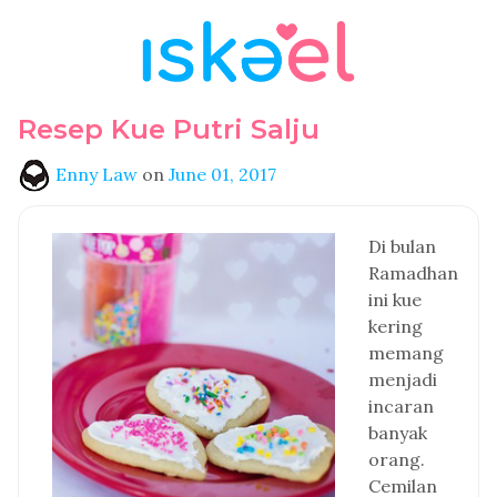
Resep Kue Putri Salju
Enny Law
on
June 01, 2017
Di bulan
Ramadhan
ini kue
kering
memang
menjadi
incaran
banyak
orang.
Cemilan