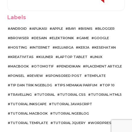
Labels
ANDROID
APLIKASI
APPLE
BAYI
BISNIS
BLOGGER
BROWSER
DESAIN
ELEKTRONIK
GAME
GOOGLE
HOSTING
INTERNET
KELUARGA
KERJA
KESEHATAN
KREATIVITAS
KULINER
LAPTOP TABLET
LINUX
MACBOOK
OTOMOTIF
PENDIDIKAN
PLACEMENT ARTICLE
PONSEL
REVIEW
SPONSORED POST
TEMPLATE
TIP DAN TRIK NGEBLOG
TIPS MEMAKAI PARFUM
TOP 10
TRAVELLING
TUTORIAL
TUTORIAL CSS
TUTORIAL HTML5
TUTORIAL INKSCAPE
TUTORIAL JAVASCRIPT
TUTORIAL MACBOOK
TUTORIAL NGEBLOG
TUTORIAL TEMPLATE
TUTORIAL JQUERY
WORDPRESS