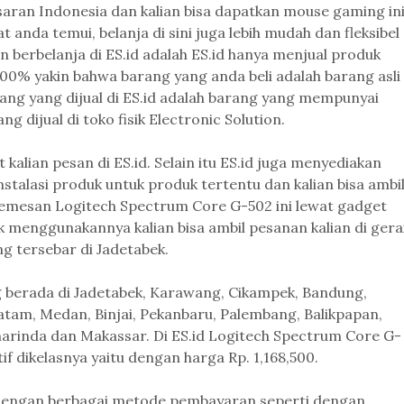
aran Indonesia dan kalian bisa dapatkan mouse gaming in
 anda temui, belanja di sini juga lebih mudah dan fleksibel
erbelanja di ES.id adalah ES.id hanya menjual produk
 100% yakin bahwa barang yang anda beli adalah barang asli
ang yang dijual di ES.id adalah barang yang mempunyai
 dijual di toko fisik Electronic Solution.
 kalian pesan di ES.id. Selain itu ES.id juga menyediakan
stalasi produk untuk produk tertentu dan kalian bisa ambi
sa memesan Logitech Spectrum Core G-502 ini lewat gadget
tuk menggunakannya kalian bisa ambil pesanan kalian di gera
ng tersebar di Jadetabek.
ang berada di Jadetabek, Karawang, Cikampek, Bandung,
atam, Medan, Binjai, Pekanbaru, Palembang, Balikpapan,
arinda dan Makassar. Di ES.id Logitech Spectrum Core G-
 dikelasnya yaitu dengan harga Rp. 1,168,500.
l dengan berbagai metode pembayaran seperti dengan