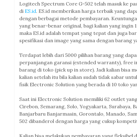
Logitech Spectrum Core G-502 telah masuk ke pas
di
ES.id
. ES.id memberikan harga terbaik yang dapat
dengan berbagai metode pembayaran. Keuntungan b
yang benar-benar original, bagi kalian yang ingin
maka ES.id adalah tempat yang tepat dan juga bar
spesifikasi dan image yang sama dengan barang yang
Terdapat lebih dari 5000 pilihan barang yang dapat
perpanjangan garansi (extended warranty), free in
barang di toko (pick up in store). Jadi kalian bi
kalian setelah itu bila kalian sudah tidak sabar un
fisik Electronic Solution yang berada di 10 toko ya
Saat ini Electronic Solution memiliki 62 outlet y
Cirebon, Semarang, Solo, Yogyakarta, Surabaya, B
Banjarbaru Banjarmasin, Gorontalo, Manado, Sam
502 dibanderol dengan harga yang cukup kompetitif
Kalian bisa melakukan pembayaran yang fleksibe