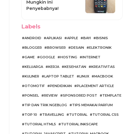
Mungkin Ini
Penyebabnya!
Labels
ANDROID
APLIKASI
APPLE
BAYI
BISNIS
BLOGGER
BROWSER
DESAIN
ELEKTRONIK
GAME
GOOGLE
HOSTING
INTERNET
KELUARGA
KERJA
KESEHATAN
KREATIVITAS
KULINER
LAPTOP TABLET
LINUX
MACBOOK
OTOMOTIF
PENDIDIKAN
PLACEMENT ARTICLE
PONSEL
REVIEW
SPONSORED POST
TEMPLATE
TIP DAN TRIK NGEBLOG
TIPS MEMAKAI PARFUM
TOP 10
TRAVELLING
TUTORIAL
TUTORIAL CSS
TUTORIAL HTML5
TUTORIAL INKSCAPE
TUTORIAL JAVASCRIPT
TUTORIAL MACBOOK