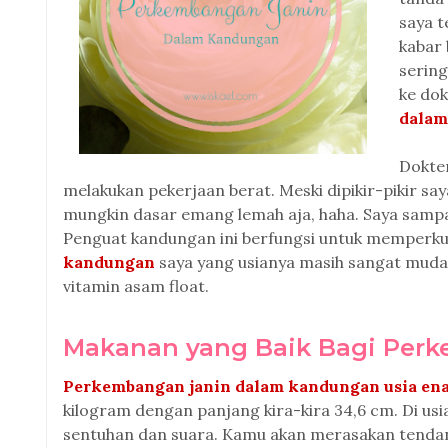
saya t
kabar 
sering
ke do
dalam
Dokter
melakukan pekerjaan berat. Meski dipikir-pikir say
mungkin dasar emang lemah aja, haha. Saya sampa
Penguat kandungan ini berfungsi untuk memper
kandungan
saya yang usianya masih sangat muda
vitamin asam float.
Makanan yang Baik Bagi Per
Perkembangan janin dalam kandungan usia en
kilogram dengan panjang kira-kira 34,6 cm. Di usi
sentuhan dan suara. Kamu akan merasakan tendan