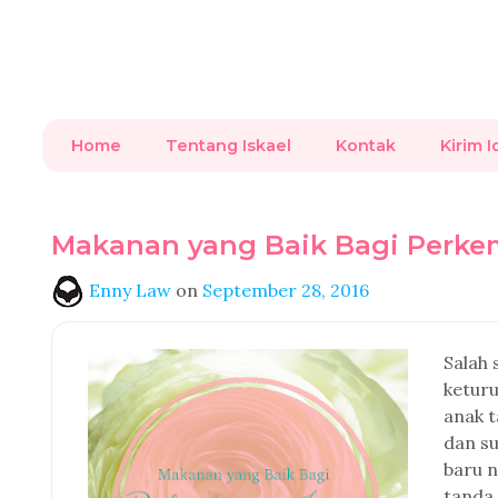
Home
Tentang Iskael
Kontak
Kirim I
Makanan yang Baik Bagi Perk
Enny Law
on
September 28, 2016
Salah 
keturu
anak t
dan su
baru n
tanda 