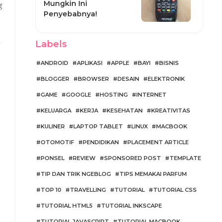
Mungkin Ini
g
Penyebabnya!
n
Labels
ANDROID
APLIKASI
APPLE
BAYI
BISNIS
BLOGGER
BROWSER
DESAIN
ELEKTRONIK
GAME
GOOGLE
HOSTING
INTERNET
KELUARGA
KERJA
KESEHATAN
KREATIVITAS
KULINER
LAPTOP TABLET
LINUX
MACBOOK
OTOMOTIF
PENDIDIKAN
PLACEMENT ARTICLE
PONSEL
REVIEW
SPONSORED POST
TEMPLATE
TIP DAN TRIK NGEBLOG
TIPS MEMAKAI PARFUM
TOP 10
TRAVELLING
TUTORIAL
TUTORIAL CSS
TUTORIAL HTML5
TUTORIAL INKSCAPE
TUTORIAL JAVASCRIPT
TUTORIAL MACBOOK