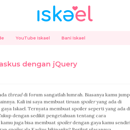
de
YouTube Iskael
Bani Iskael
askus dengan jQuery
ada
thread
di forum sangatlah lumrah. Biasanya kamu jump
lainnya. Kali ini saya membuat tiruan
spoiler
yang ada di
 gaya Iskael. Ternyata membuat spoiler seperti yang ada d
. Cukup dengan sedikit pengetahuan tentang cara
 kamu juga bisa membuat
spoiler
dengan gaya kamu sendiri
ngan
spoiler
ala Kaskus bikinanku? Berikut ulasannya.