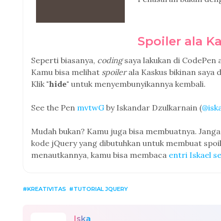
Spoiler ala 
Seperti biasanya,
coding
saya lakukan di CodePen
Kamu bisa melihat
spoiler
ala Kaskus bikinan saya d
Klik
"hide"
untuk menyembunyikannya kembali.
See the Pen
mvtwG
by Iskandar Dzulkarnain (
@isk
Mudah bukan? Kamu juga bisa membuatnya. Jangan
kode jQuery yang dibutuhkan untuk membuat spoil
menautkannya, kamu bisa membaca
entri Iskael 
KREATIVITAS
TUTORIAL JQUERY
Iska