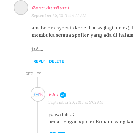
PencukurBumi
September 20, 2013 at 4:33 AM
ana belom nyobain kode di atas (lagi males), 
membuka semua spoiler yang ada di halam
jadi...
REPLY
DELETE
REPLIES
Iska
September 20, 2013 at 5:02 AM
ya iya lah :D
beda dengan spoiler Konami yang kam