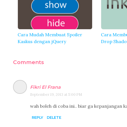
Cara Mudah Membuat Spoiler
Cara Membu
Kaskus dengan jQuery
Drop Shado
Comments
Fikri El Frana
September 19, 2013 at 5:00 PM
wah boleh di coba ini.. biar ga kepanjangan ka
REPLY
DELETE