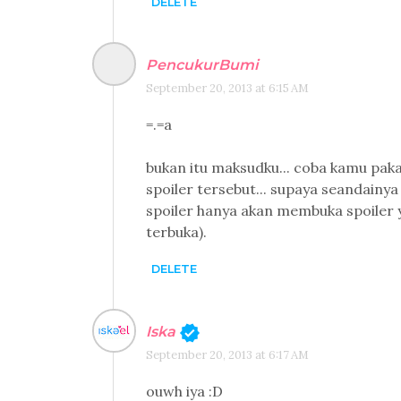
DELETE
PencukurBumi
September 20, 2013 at 6:15 AM
=.=a
bukan itu maksudku... coba kamu pakai
spoiler tersebut... supaya seandainya
spoiler hanya akan membuka spoiler 
terbuka).
DELETE
Iska
September 20, 2013 at 6:17 AM
ouwh iya :D