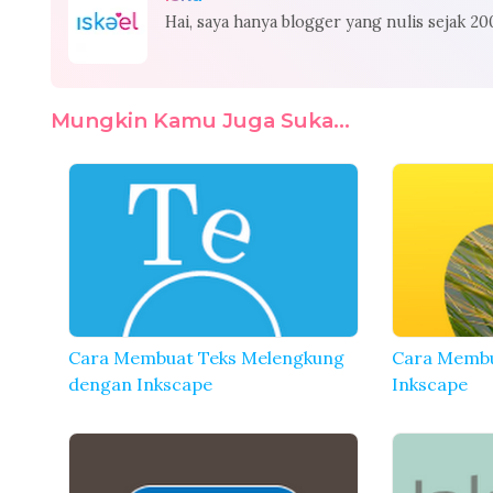
Hai, saya hanya blogger yang nulis sejak 2
Mungkin Kamu Juga Suka...
Cara Membuat Teks Melengkung
Cara Membu
dengan Inkscape
Inkscape