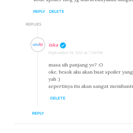
REPLY
DELETE
REPLIES
Iska
September 19, 2013 at 7:39 PM
masa sih panjang yo? :O
oke, besok aku akan buat spoiler yang
yah :)
sepertinya itu akan sangat membantu
DELETE
REPLY