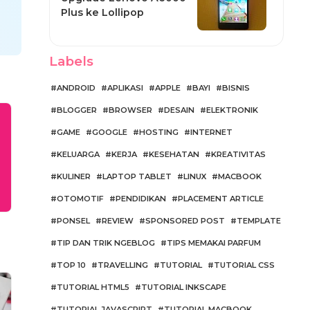
Plus ke Lollipop
Labels
ANDROID
APLIKASI
APPLE
BAYI
BISNIS
BLOGGER
BROWSER
DESAIN
ELEKTRONIK
GAME
GOOGLE
HOSTING
INTERNET
KELUARGA
KERJA
KESEHATAN
KREATIVITAS
KULINER
LAPTOP TABLET
LINUX
MACBOOK
OTOMOTIF
PENDIDIKAN
PLACEMENT ARTICLE
PONSEL
REVIEW
SPONSORED POST
TEMPLATE
TIP DAN TRIK NGEBLOG
TIPS MEMAKAI PARFUM
TOP 10
TRAVELLING
TUTORIAL
TUTORIAL CSS
TUTORIAL HTML5
TUTORIAL INKSCAPE
TUTORIAL JAVASCRIPT
TUTORIAL MACBOOK