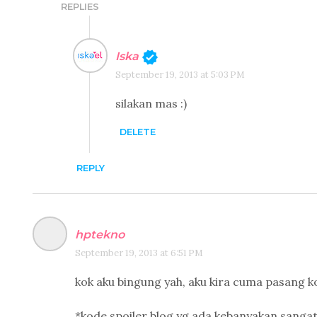
REPLIES
Iska
September 19, 2013 at 5:03 PM
silakan mas :)
DELETE
REPLY
hptekno
September 19, 2013 at 6:51 PM
kok aku bingung yah, aku kira cuma pasang k
*kode spoiler blog yg ada kebanyakan sanga