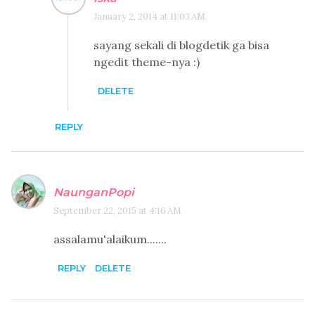
January 2, 2014 at 11:03 AM
sayang sekali di blogdetik ga bisa
ngedit theme-nya :)
DELETE
REPLY
NaunganPopi
September 22, 2015 at 4:16 AM
assalamu'alaikum.......
REPLY
DELETE