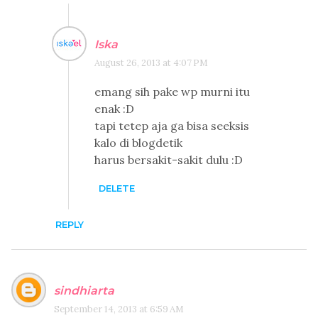
Iska
August 26, 2013 at 4:07 PM
emang sih pake wp murni itu
enak :D
tapi tetep aja ga bisa seeksis
kalo di blogdetik
harus bersakit-sakit dulu :D
DELETE
REPLY
sindhiarta
September 14, 2013 at 6:59 AM