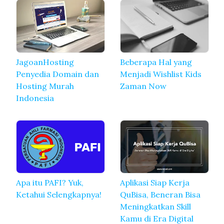
JagoanHosting
Beberapa Hal yang
Penyedia Domain dan
Menjadi Wishlist Kids
Hosting Murah
Zaman Now
Indonesia
Apa itu PAFI? Yuk,
Aplikasi Siap Kerja
Ketahui Selengkapnya!
QuBisa, Beneran Bisa
Meningkatkan Skill
Kamu di Era Digital