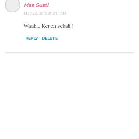
Mas Gusti
May 22, 2015 at 2:13 AM
Waah... Keren sekali !
REPLY
DELETE